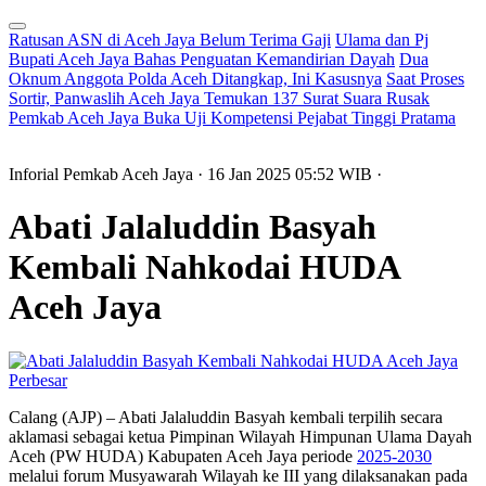
Ratusan ASN di Aceh Jaya Belum Terima Gaji
Ulama dan Pj
Bupati Aceh Jaya Bahas Penguatan Kemandirian Dayah
Dua
Oknum Anggota Polda Aceh Ditangkap, Ini Kasusnya
Saat Proses
Sortir, Panwaslih Aceh Jaya Temukan 137 Surat Suara Rusak
Pemkab Aceh Jaya Buka Uji Kompetensi Pejabat Tinggi Pratama
Inforial Pemkab Aceh Jaya
· 16 Jan 2025
05:52
WIB
·
Abati Jalaluddin Basyah
Kembali Nahkodai HUDA
Aceh Jaya
Perbesar
Calang (AJP) – Abati Jalaluddin Basyah kembali terpilih secara
aklamasi sebagai ketua Pimpinan Wilayah Himpunan Ulama Dayah
Aceh (PW HUDA) Kabupaten Aceh Jaya periode
2025-2030
melalui forum Musyawarah Wilayah ke III yang dilaksanakan pada