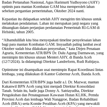
Badan Pertanahan Nasional, Agus Harimurti Yudhoyono (AHY)
optimis para mantan Kombatan GAM bisa memperoleh lahan
sebelum pergantian pemerintahan, Oktober 2024 nanti.
Kepastian itu didapatkan setelah AHY mengirim tim khusus untuk
melakukan pendalaman. Lahan ini merupakan janji negara yang
dituangkan dalam perjanjian perdamaian Pemerintah RI-GAM di
Helsinki, tahun 2005.
“Alhamdulillah kita bisa menyepakati timeline penyelesaian lahan
bagi para mantan Kombatan GAM. Insyaallah paling lambat awal
Oktober sudah bisa dilakukan penyerahan,” kata Dirjen Penataan
Agraria, Kementerian ATR/BPN Dr. Dalu Agung Darmawan, yang
memimpin tim khusus utusan Menteri AHY, di Banda Aceh
(12/7/2024). Ia didampingi Direktur Landreform, Rudi Rubijaya.
Optimisme ini disampaikan usai memimpin Rapat Koordinasi lintas
lembaga, yang dilakukan di Kantor Gubernur Aceh, Banda Aceh.
Dari Kementerian ATR/BPN juga hadir a.l. Dr. Mazwar, mantan
Kakanwil BPN Aceh yang kini menjadi Direktur Konsolidasi
Tanah. Selain itu, hadir juga Donny A. Satriayudha, Direktur
Pengukuhan dan Penatagunaan Kawasan Hutan KLHK, Pemda
Provinsi Aceh dan lembaga Wali Nanggroe, Badan Rehabilitasi
Aceh (BRA) serta Komite Peralihan Aceh (KPA) yang mewakili