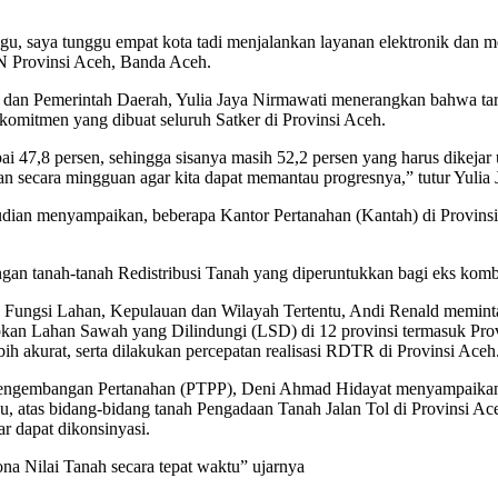
ggu, saya tunggu empat kota tadi menjalankan layanan elektronik dan 
N Provinsi Aceh, Banda Aceh.
t dan Pemerintah Daerah, Yulia Jaya Nirmawati menerangkan bahwa targ
an komitmen yang dibuat seluruh Satker di Provinsi Aceh.
pai 47,8 persen, sehingga sisanya masih 52,2 persen yang harus dikej
poran secara mingguan agar kita dapat memantau progresnya,” tutur Yulia
udian menyampaikan, beberapa Kantor Pertanahan (Kantah) di Provins
 dengan tanah-tanah Redistribusi Tanah yang diperuntukkan bagi eks 
h Fungsi Lahan, Kepulauan dan Wilayah Tertentu, Andi Renald memint
an Lahan Sawah yang Dilindungi (LSD) di 12 provinsi termasuk Provin
ih akurat, serta dilakukan percepatan realisasi RDTR di Provinsi Aceh
 Pengembangan Pertanahan (PTPP), Deni Ahmad Hidayat menyampaikan ar
au, atas bidang-bidang tanah Pengadaan Tanah Jalan Tol di Provinsi A
r dapat dikonsinyasi.
na Nilai Tanah secara tepat waktu” ujarnya