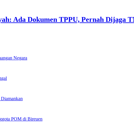
yah: Ada Dokumen TPPU, Pernah Dijaga T
euangan Negara
ggal
u Diamankan
ggota POM di Bireuen