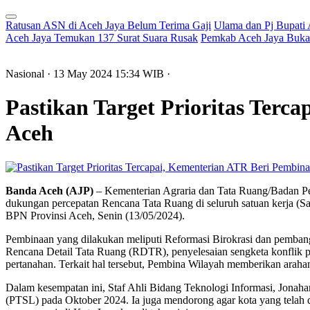
Ratusan ASN di Aceh Jaya Belum Terima Gaji
Ulama dan Pj Bupati
Aceh Jaya Temukan 137 Surat Suara Rusak
Pemkab Aceh Jaya Buka 
Nasional
· 13 May 2024
15:34
WIB
·
Pastikan Target Prioritas Ter
Aceh
Banda Aceh (AJP)
– Kementerian Agraria dan Tata Ruang/Badan Pe
dukungan percepatan Rencana Tata Ruang di seluruh satuan kerja (Sa
BPN Provinsi Aceh, Senin (13/05/2024).
Pembinaan yang dilakukan meliputi Reformasi Birokrasi dan pembang
Rencana Detail Tata Ruang (RDTR), penyelesaian sengketa konflik p
pertanahan. Terkait hal tersebut, Pembina Wilayah memberikan arahan
Dalam kesempatan ini, Staf Ahli Bidang Teknologi Informasi, Jonah
(PTSL) pada Oktober 2024. Ia juga mendorong agar kota yang telah