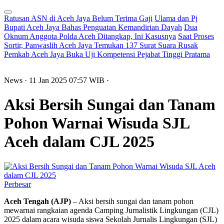
Ratusan ASN di Aceh Jaya Belum Terima Gaji
Ulama dan Pj
Bupati Aceh Jaya Bahas Penguatan Kemandirian Dayah
Dua
Oknum Anggota Polda Aceh Ditangkap, Ini Kasusnya
Saat Proses
Sortir, Panwaslih Aceh Jaya Temukan 137 Surat Suara Rusak
Pemkab Aceh Jaya Buka Uji Kompetensi Pejabat Tinggi Pratama
News
· 11 Jan 2025
07:57
WIB
·
Aksi Bersih Sungai dan Tanam
Pohon Warnai Wisuda SJL
Aceh dalam CJL 2025
Perbesar
Aceh Tengah (AJP)
– Aksi bersih sungai dan tanam pohon
mewarnai rangkaian agenda Camping Jurnalistik Lingkungan (CJL)
2025 dalam acara wisuda siswa Sekolah Jurnalis Lingkungan (SJL)