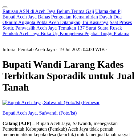
Ratusan ASN di Aceh Jaya Belum Terima Gaji
Ulama dan Pj
Bupati Aceh Jaya Bahas Penguatan Kemandirian Dayah
Dua
Oknum Anggota Polda Aceh Ditangkap, Ini Kasusnya
Saat Proses
Sortir, Panwaslih Aceh Jaya Temukan 137 Surat Suara Rusak
Pemkab Aceh Jaya Buka Uji Kompetensi Pejabat Tinggi Pratama
Inforial Pemkab Aceh Jaya
· 19 Jul 2025
04:00
WIB
·
Bupati Wandi Larang Kades
Terbitkan Sporadik untuk Jual
Tanah
Perbesar
Bupati Aceh Jaya, Safwandi (Foto/Ist)
Calang (AJP) –
Bupati Aceh Jaya, Safwandi, menegaskan
Pemerintah Kabupaten (Pemkab) Aceh Jaya tidak pernah
memerintahkan kepala desa (keuchik) untuk menjual tanah rakyat