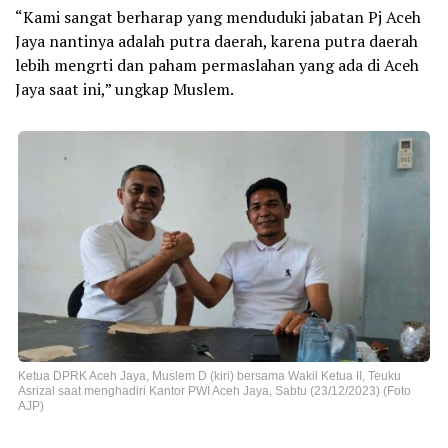
“Kami sangat berharap yang menduduki jabatan Pj Aceh
Jaya nantinya adalah putra daerah, karena putra daerah
lebih mengrti dan paham permaslahan yang ada di Aceh
Jaya saat ini,” ungkap Muslem.
Ketua DPRK Aceh Jaya, Muslem D (kiri) bersama Wakil Ketua II, Teuku
Asrizal saat menghadiri Kantor PWI Aceh Jaya, Sabtu (23/12/2023) (Foto
AJP)