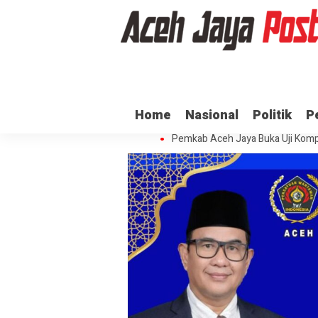
Ratusan ASN di Aceh Jaya Belum 
Home
Nasional
Politik
P
Dua Oknum Anggota Polda Aceh D
Pemkab Aceh Jaya Buka Uji Komp