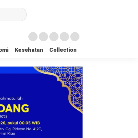
irian Dayah
omi
Kesehatan
Collection
mukan 137 Surat Suara Rusak