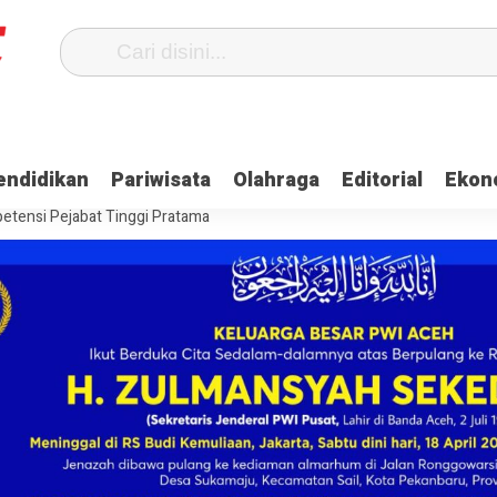
Terima Gaji
Ulama dan Pj Bupati Aceh Jaya Bahas Penguatan Kemand
endidikan
Pariwisata
Olahraga
Editorial
Ekon
itangkap, Ini Kasusnya
Saat Proses Sortir, Panwaslih Aceh Jaya Te
etensi Pejabat Tinggi Pratama