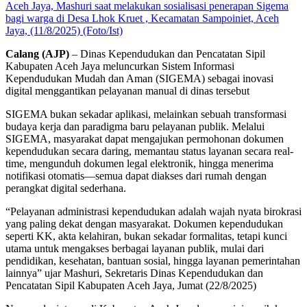
Aceh Jaya, Mashuri saat melakukan sosialisasi penerapan Sigema
bagi warga di Desa Lhok Kruet , Kecamatan Sampoiniet, Aceh
Jaya, (11/8/2025) (Foto/Ist)
Calang (AJP)
– Dinas Kependudukan dan Pencatatan Sipil
Kabupaten Aceh Jaya meluncurkan Sistem Informasi
Kependudukan Mudah dan Aman (SIGEMA) sebagai inovasi
digital menggantikan pelayanan manual di dinas tersebut
SIGEMA bukan sekadar aplikasi, melainkan sebuah transformasi
budaya kerja dan paradigma baru pelayanan publik. Melalui
SIGEMA, masyarakat dapat mengajukan permohonan dokumen
kependudukan secara daring, memantau status layanan secara real-
time, mengunduh dokumen legal elektronik, hingga menerima
notifikasi otomatis—semua dapat diakses dari rumah dengan
perangkat digital sederhana.
“Pelayanan administrasi kependudukan adalah wajah nyata birokrasi
yang paling dekat dengan masyarakat. Dokumen kependudukan
seperti KK, akta kelahiran, bukan sekadar formalitas, tetapi kunci
utama untuk mengakses berbagai layanan publik, mulai dari
pendidikan, kesehatan, bantuan sosial, hingga layanan pemerintahan
lainnya” ujar Mashuri, Sekretaris Dinas Kependudukan dan
Pencatatan Sipil Kabupaten Aceh Jaya, Jumat (22/8/2025)