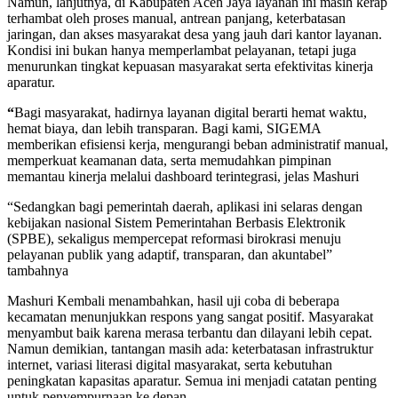
Namun, lanjutnya, di Kabupaten Aceh Jaya layanan ini masih kerap
terhambat oleh proses manual, antrean panjang, keterbatasan
jaringan, dan akses masyarakat desa yang jauh dari kantor layanan.
Kondisi ini bukan hanya memperlambat pelayanan, tetapi juga
menurunkan tingkat kepuasan masyarakat serta efektivitas kinerja
aparatur.
“
Bagi masyarakat, hadirnya layanan digital berarti hemat waktu,
hemat biaya, dan lebih transparan. Bagi kami, SIGEMA
memberikan efisiensi kerja, mengurangi beban administratif manual,
memperkuat keamanan data, serta memudahkan pimpinan
memantau kinerja melalui dashboard terintegrasi, jelas Mashuri
“Sedangkan bagi pemerintah daerah, aplikasi ini selaras dengan
kebijakan nasional Sistem Pemerintahan Berbasis Elektronik
(SPBE), sekaligus mempercepat reformasi birokrasi menuju
pelayanan publik yang adaptif, transparan, dan akuntabel”
tambahnya
Mashuri Kembali menambahkan, hasil uji coba di beberapa
kecamatan menunjukkan respons yang sangat positif. Masyarakat
menyambut baik karena merasa terbantu dan dilayani lebih cepat.
Namun demikian, tantangan masih ada: keterbatasan infrastruktur
internet, variasi literasi digital masyarakat, serta kebutuhan
peningkatan kapasitas aparatur. Semua ini menjadi catatan penting
untuk penyempurnaan ke depan.