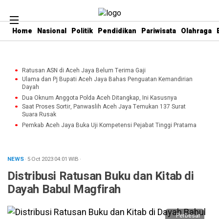
Home
Nasional
Politik
Pendidikan
Pariwisata
Olahraga
Ratusan ASN di Aceh Jaya Belum Terima Gaji
Ulama dan Pj Bupati Aceh Jaya Bahas Penguatan Kemandirian
Dayah
Dua Oknum Anggota Polda Aceh Ditangkap, Ini Kasusnya
Saat Proses Sortir, Panwaslih Aceh Jaya Temukan 137 Surat
Suara Rusak
Pemkab Aceh Jaya Buka Uji Kompetensi Pejabat Tinggi Pratama
NEWS
· 5 Oct 2023
04:01
WIB
·
Distribusi Ratusan Buku dan Kitab di
Dayah Babul Magfirah
Perbesar