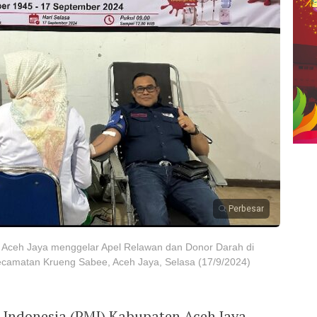
Perbesar
 Aceh Jaya menggelar Apel Relawan dan Donor Darah di
camatan Krueng Sabee, Aceh Jaya, Selasa (17/9/2024)
 Indonesia (PMI) Kabupaten Aceh Jaya