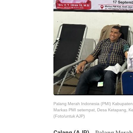
Palang Merah Indonesia (PMI) Kabupaten
Markas PMI setempat, Desa Ketapang, Ke
(Foto/untuk AJP)
Calang (AJP)
– Palang Merah