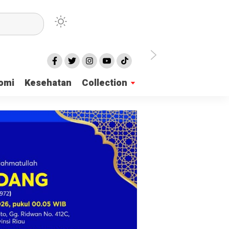
irian Dayah
omi
Kesehatan
Collection
mukan 137 Surat Suara Rusak