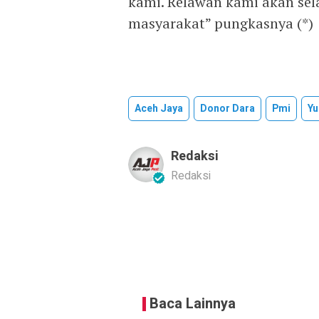
kami. Relawan kami akan sel
masyarakat” pungkasnya (*)
Aceh Jaya
Donor Dara
Pmi
Yu
Redaksi
Redaksi
Baca Lainnya