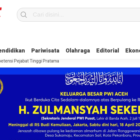
Terima Gaji
Ulama dan Pj Bupati Aceh Jaya Bahas Penguatan Kemand
endidikan
Pariwisata
Olahraga
Editorial
Ekon
itangkap, Ini Kasusnya
Saat Proses Sortir, Panwaslih Aceh Jaya Te
etensi Pejabat Tinggi Pratama