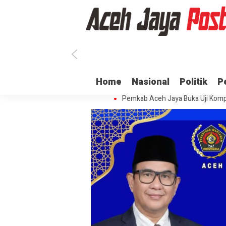
Ratusan ASN di Aceh Jaya Belum 
Home
Nasional
Politik
P
Dua Oknum Anggota Polda Aceh D
Pemkab Aceh Jaya Buka Uji Komp