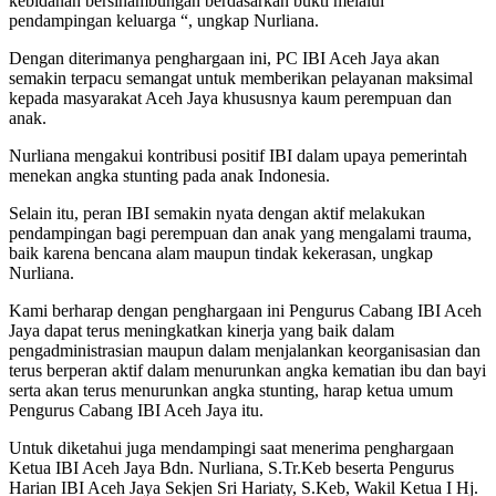
kebidanan bersinambungan berdasarkan bukti melalui
pendampingan keluarga “, ungkap Nurliana.
Dengan diterimanya penghargaan ini, PC IBI Aceh Jaya akan
semakin terpacu semangat untuk memberikan pelayanan maksimal
kepada masyarakat Aceh Jaya khususnya kaum perempuan dan
anak.
Nurliana mengakui kontribusi positif IBI dalam upaya pemerintah
menekan angka stunting pada anak Indonesia.
Selain itu, peran IBI semakin nyata dengan aktif melakukan
pendampingan bagi perempuan dan anak yang mengalami trauma,
baik karena bencana alam maupun tindak kekerasan, ungkap
Nurliana.
Kami berharap dengan penghargaan ini Pengurus Cabang IBI Aceh
Jaya dapat terus meningkatkan kinerja yang baik dalam
pengadministrasian maupun dalam menjalankan keorganisasian dan
terus berperan aktif dalam menurunkan angka kematian ibu dan bayi
serta akan terus menurunkan angka stunting, harap ketua umum
Pengurus Cabang IBI Aceh Jaya itu.
Untuk diketahui juga mendampingi saat menerima penghargaan
Ketua IBI Aceh Jaya Bdn. Nurliana, S.Tr.Keb beserta Pengurus
Harian IBI Aceh Jaya Sekjen Sri Hariaty, S.Keb, Wakil Ketua I Hj.