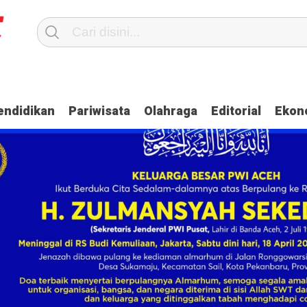
aya Bahas Penguatan Kemandirian Dayah
Dua Oknum Anggota Polda Ac
endidikan
Pariwisata
Olahraga
Editorial
Ekon