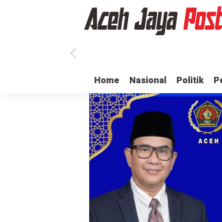
san ASN di Aceh Jaya Belum Terima Gaji
Ulama dan Pj Bupati Aceh J
Home
Nasional
Politik
P