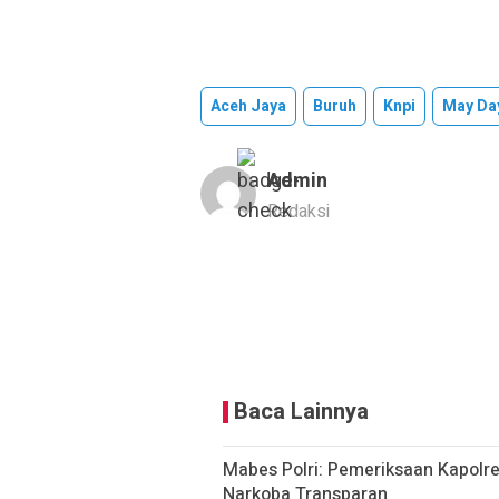
Aceh Jaya
Buruh
Knpi
May Da
Admin
Redaksi
Baca Lainnya
Mabes Polri: Pemeriksaan Kapolr
Narkoba Transparan