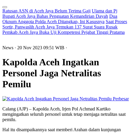
Ratusan ASN di Aceh Jaya Belum Terima Gaji
Ulama dan Pj
Bupati Aceh Jaya Bahas Penguatan Kemandirian Dayah
Dua
Oknum Anggota Polda Aceh Ditangkap, Ini Kasusnya
Saat Proses
Sortir, Panwaslih Aceh Jaya Temukan 137 Surat Suara Rusak
Pemkab Aceh Jaya Buka Uji Kompetensi Pejabat Tinggi Pratama
News
· 20 Nov 2023
09:51
WIB
·
Kapolda Aceh Ingatkan
Personel Jaga Netralitas
Pemilu
Perbesar
Calang (AJP) – Kapolda Aceh, Irjen Pol Achmad Kartiko
mengingatkan seluruh personel untuk tetap menjaga netralitas saat
pemilu.
Hal itu disampaikannya saat memberi Arahan dalam kunjungan