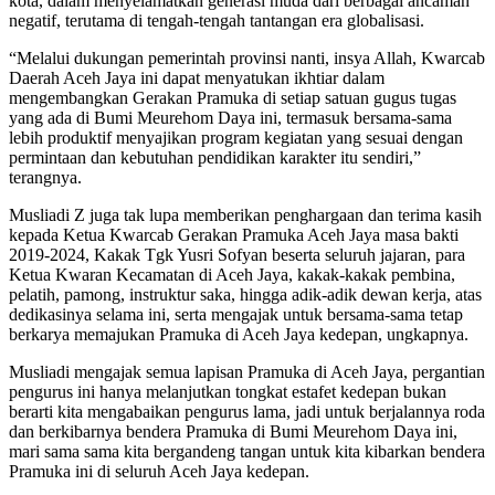
kota, dalam menyelamatkan generasi muda dari berbagai ancaman
negatif, terutama di tengah-tengah tantangan era globalisasi.
“Melalui dukungan pemerintah provinsi nanti, insya Allah, Kwarcab
Daerah Aceh Jaya ini dapat menyatukan ikhtiar dalam
mengembangkan Gerakan Pramuka di setiap satuan gugus tugas
yang ada di Bumi Meurehom Daya ini, termasuk bersama-sama
lebih produktif menyajikan program kegiatan yang sesuai dengan
permintaan dan kebutuhan pendidikan karakter itu sendiri,”
terangnya.
Musliadi Z juga tak lupa memberikan penghargaan dan terima kasih
kepada Ketua Kwarcab Gerakan Pramuka Aceh Jaya masa bakti
2019-2024, Kakak Tgk Yusri Sofyan beserta seluruh jajaran, para
Ketua Kwaran Kecamatan di Aceh Jaya, kakak-kakak pembina,
pelatih, pamong, instruktur saka, hingga adik-adik dewan kerja, atas
dedikasinya selama ini, serta mengajak untuk bersama-sama tetap
berkarya memajukan Pramuka di Aceh Jaya kedepan, ungkapnya.
Musliadi mengajak semua lapisan Pramuka di Aceh Jaya, pergantian
pengurus ini hanya melanjutkan tongkat estafet kedepan bukan
berarti kita mengabaikan pengurus lama, jadi untuk berjalannya roda
dan berkibarnya bendera Pramuka di Bumi Meurehom Daya ini,
mari sama sama kita bergandeng tangan untuk kita kibarkan bendera
Pramuka ini di seluruh Aceh Jaya kedepan.