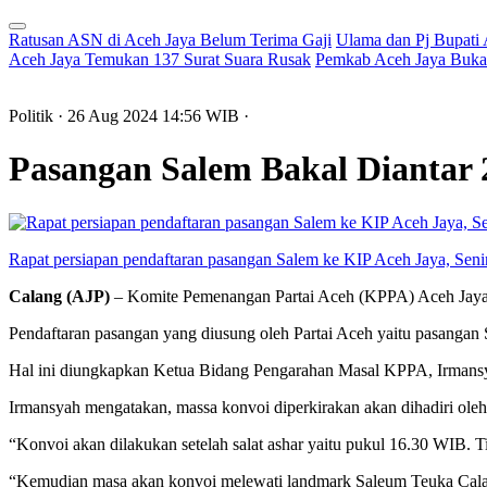
Ratusan ASN di Aceh Jaya Belum Terima Gaji
Ulama dan Pj Bupati
Aceh Jaya Temukan 137 Surat Suara Rusak
Pemkab Aceh Jaya Buka 
Politik
· 26 Aug 2024
14:56
WIB
·
Pasangan Salem Bakal Diantar 
Rapat persiapan pendaftaran pasangan Salem ke KIP Aceh Jaya, Seni
Calang (AJP)
– Komite Pemenangan Partai Aceh (KPPA) Aceh Jaya ge
Pendaftaran pasangan yang diusung oleh Partai Aceh yaitu pasanga
Hal ini diungkapkan Ketua Bidang Pengarahan Masal KPPA, Irmansya
Irmansyah mengatakan, massa konvoi diperkirakan akan dihadiri ole
“Konvoi akan dilakukan setelah salat ashar yaitu pukul 16.30 WIB. 
“Kemudian masa akan konvoi melewati landmark Saleum Teuka Calan