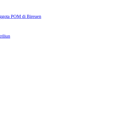
ggota POM di Bireuen
riliun