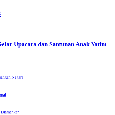
3
elar Upacara dan Santunan Anak Yatim ‎
euangan Negara
ggal
u Diamankan