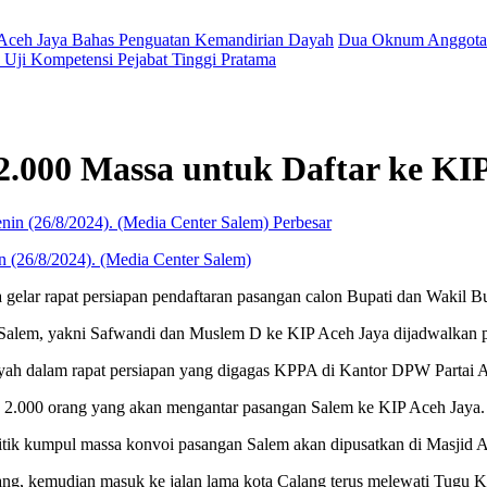
 Aceh Jaya Bahas Penguatan Kemandirian Dayah
Dua Oknum Anggota 
Uji Kompetensi Pejabat Tinggi Pratama
2.000 Massa untuk Daftar ke KI
Perbesar
n (26/8/2024). (Media Center Salem)
lar rapat persiapan pendaftaran pasangan calon Bupati dan Wakil Bu
n Salem, yakni Safwandi dan Muslem D ke KIP Aceh Jaya dijadwalkan p
h dalam rapat persiapan yang digagas KPPA di Kantor DPW Partai Ac
h 2.000 orang yang akan mengantar pasangan Salem ke KIP Aceh Jaya.
Titik kumpul massa konvoi pasangan Salem akan dipusatkan di Masjid A
g, kemudian masuk ke jalan lama kota Calang terus melewati Tugu Kr