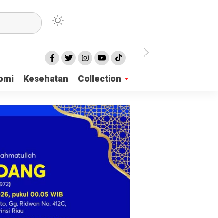
irian Dayah
omi
Kesehatan
Collection
mukan 137 Surat Suara Rusak