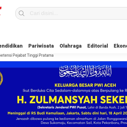
Terima Gaji
Ulama dan Pj Bupati Aceh Jaya Bahas Penguatan Kemand
endidikan
Pariwisata
Olahraga
Editorial
Ekon
itangkap, Ini Kasusnya
Saat Proses Sortir, Panwaslih Aceh Jaya Te
etensi Pejabat Tinggi Pratama