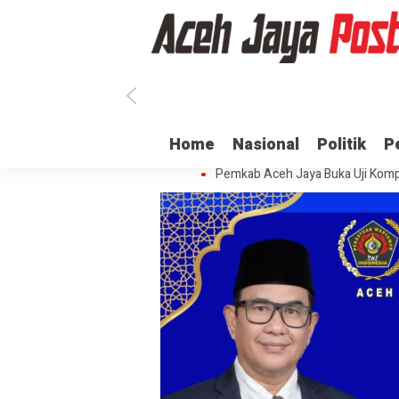
Ratusan ASN di Aceh Jaya Belum 
Home
Nasional
Politik
P
Dua Oknum Anggota Polda Aceh D
Pemkab Aceh Jaya Buka Uji Komp