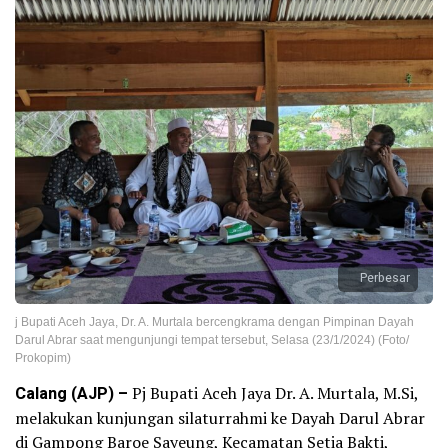
Perbesar
j Bupati Aceh Jaya, Dr. A. Murtala bercengkrama dengan Pimpinan Dayah
Darul Abrar saat mengunjungi tempat tersebut, Selasa (23/1/2024) (Foto/
Prokopim)
Calang (AJP) –
Pj Bupati Aceh Jaya Dr. A. Murtala, M.Si,
melakukan kunjungan silaturrahmi ke Dayah Darul Abrar
di Gampong Baroe Sayeung, Kecamatan Setia Bakti,