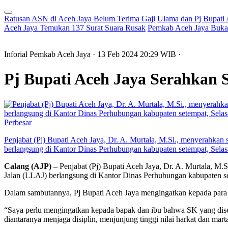
Ratusan ASN di Aceh Jaya Belum Terima Gaji
Ulama dan Pj Bupati
Aceh Jaya Temukan 137 Surat Suara Rusak
Pemkab Aceh Jaya Buka 
Inforial Pemkab Aceh Jaya
· 13 Feb 2024
20:29
WIB
·
Pj Bupati Aceh Jaya Serahka
Perbesar
Penjabat (Pj) Bupati Aceh Jaya, Dr. A. Murtala, M.Si., menyerahk
berlangsung di Kantor Dinas Perhubungan kabupaten setempat, Selas
Calang (AJP) –
Penjabat (Pj) Bupati Aceh Jaya, Dr. A. Murtala, M
Jalan (LLAJ) berlangsung di Kantor Dinas Perhubungan kabupaten se
Dalam sambutannya, Pj Bupati Aceh Jaya mengingatkan kepada para 
“Saya perlu mengingatkan kepada bapak dan ibu bahwa SK yang diser
diantaranya menjaga disiplin, menjunjung tinggi nilai harkat dan mart