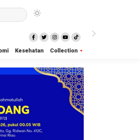
irian Dayah
omi
Kesehatan
Collection
mukan 137 Surat Suara Rusak