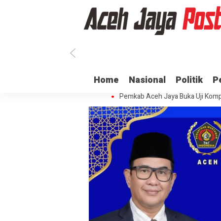
Ratusan ASN di Aceh Jaya Belum 
Home
Nasional
Politik
P
Dua Oknum Anggota Polda Aceh D
Pemkab Aceh Jaya Buka Uji Komp