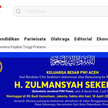
Terima Gaji
Ulama dan Pj Bupati Aceh Jaya Bahas Penguatan Kemand
endidikan
Pariwisata
Olahraga
Editorial
Ekon
itangkap, Ini Kasusnya
Saat Proses Sortir, Panwaslih Aceh Jaya Te
etensi Pejabat Tinggi Pratama