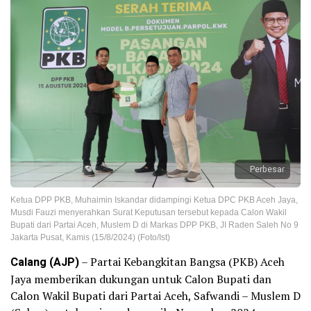
Perbesar
Ketua DPP PKB, Muhaimin Iskandar didampingi Ketua DPC PKB Aceh Jaya,
Musdi Fauzi menyerahkan Surat Keputusan tersebut kepada Calon Wakil
Bupati dari Partai Aceh, Muslem D di Markas DPP PKB, JI Raden Saleh No 9
Jakarta Pusat, Kamis (15/8/2024) (Foto/Ist)
Calang (AJP)
– Partai Kebangkitan Bangsa (PKB) Aceh
Jaya memberikan dukungan untuk Calon Bupati dan
Calon Wakil Bupati dari Partai Aceh, Safwandi – Muslem D