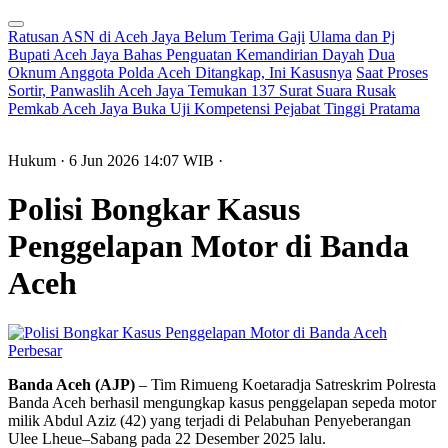
Ratusan ASN di Aceh Jaya Belum Terima Gaji
Ulama dan Pj
Bupati Aceh Jaya Bahas Penguatan Kemandirian Dayah
Dua
Oknum Anggota Polda Aceh Ditangkap, Ini Kasusnya
Saat Proses
Sortir, Panwaslih Aceh Jaya Temukan 137 Surat Suara Rusak
Pemkab Aceh Jaya Buka Uji Kompetensi Pejabat Tinggi Pratama
Hukum
· 6 Jun 2026
14:07
WIB
·
Polisi Bongkar Kasus
Penggelapan Motor di Banda
Aceh
Perbesar
Banda Aceh (AJP)
– Tim Rimueng Koetaradja Satreskrim Polresta
Banda Aceh berhasil mengungkap kasus penggelapan sepeda motor
milik Abdul Aziz (42) yang terjadi di Pelabuhan Penyeberangan
Ulee Lheue–Sabang pada 22 Desember 2025 lalu.