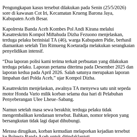
Pengungkapan kasus tersebut dilakukan pada Senin (25/5/2026)
sore di kawasan Cot Iri, Kecamatan Krueng Barona Jaya,
Kabupaten Aceh Besar.
Kapolresta Banda Aceh Kombes Pol Andi Kirana melalui
Kasatreskrim Kompol Miftahuda Dizha Fezuono menjelaskan,
terduga pelaku berinisial TA (46), warga Kabupaten Pidie, berhasil
diamankan setelah Tim Rimueng Koetaradja melakukan serangkaian
penyelidikan intensif.
“Dua laporan polisi kami terima terkait perbuatan yang dilakukan
terduga pelaku. Laporan pertama diterima pada Desember 2025 dan
laporan kedua pada April 2026. Salah satunya merupakan laporan
limpahan dari Polda Aceh,” ujar Kompol Dizha.
Kasatreskrim menjelaskan, awalnya TA menyewa satu unit sepeda
motor Honda Vario milik korban selama dua hari di Pelabuhan
Penyeberangan Ulee Lheue–Sabang.
Namun setelah masa sewa berakhir, terduga pelaku tidak
mengembalikan kendaraan tersebut. Bahkan, nomor telepon yang
bersangkutan tidak lagi dapat dihubungi.
Merasa dirugikan, korban kemudian melaporkan kejadian tersebut
ke Polresta Banda Aceh untuk ditindaklanjuti.