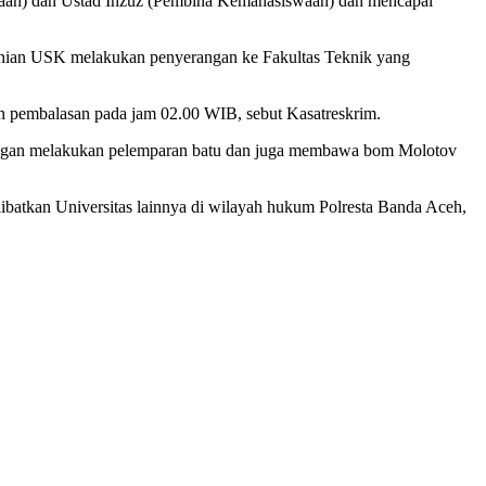
aan) dan Ustad Inzuz (Pembina Kemahasiswaan) dan mencapai
rtanian USK melakukan penyerangan ke Fakultas Teknik yang
n pembalasan pada jam 02.00 WIB, sebut Kasatreskrim.
dengan melakukan pelemparan batu dan juga membawa bom Molotov
elibatkan Universitas lainnya di wilayah hukum Polresta Banda Aceh,