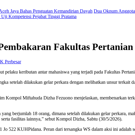
 Aceh Jaya Bahas Penguatan Kemandirian Dayah
Dua Oknum Anggota 
Uji Kompetensi Pejabat Tinggi Pratama
a Pembakaran Fakultas Pertania
Perbesar
pelaku keributan antar mahasiswa yang terjadi pada Fakultas Pertania
ka setelah dilakukan gelar perkara dengan melibatkan unsur terkait da
rim Kompol Miftahuda Dizha Fezuono menjelaskan, membenarkan terka
nya yang berjumlah 18 orang, dimana setelah dilakukan gelar perkara
rta fasilitas lainnya,” sebut Kompol Dizha, Sabtu (30/5/2026).
21 Jo 522 KUHPidana. Peran dari tersangka WS dalam aksi ini adalah 