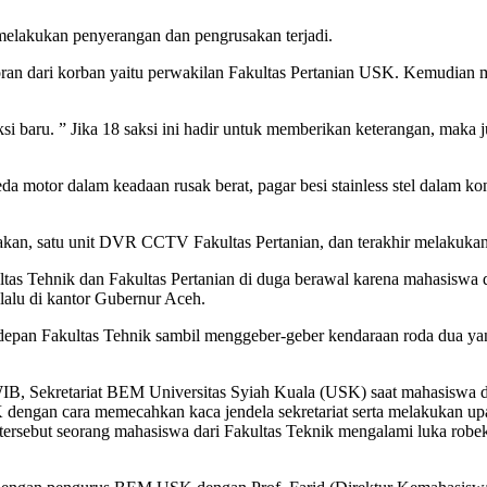
melakukan penyerangan dan pengrusakan terjadi.
oran dari korban yaitu perwakilan Fakultas Pertanian USK. Kemudian 
si baru. ” Jika 18 saksi ini hadir untuk memberikan keterangan, maka 
eda motor dalam keadaan rusak berat, pagar besi stainless stel dalam 
akan, satu unit DVR CCTV Fakultas Pertanian, dan terakhir melakukan
tas Tehnik dan Fakultas Pertanian di duga berawal karena mahasiswa d
lalu di kantor Gubernur Aceh.
 depan Fakultas Tehnik sambil menggeber-geber kendaraan roda dua ya
IB, Sekretariat BEM Universitas Syiah Kuala (USK) saat mahasiswa dar
ngan cara memecahkan kaca jendela sekretariat serta melakukan up
an tersebut seorang mahasiswa dari Fakultas Teknik mengalami luka ro