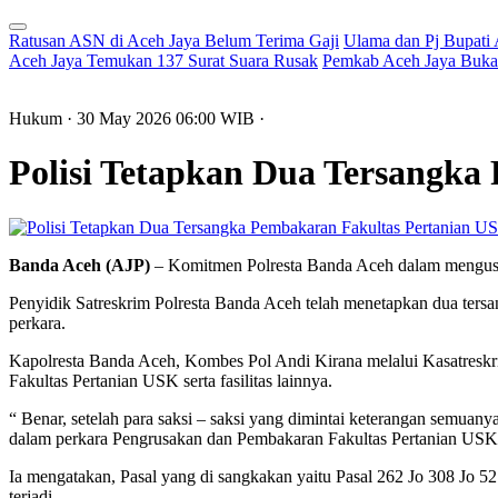
Ratusan ASN di Aceh Jaya Belum Terima Gaji
Ulama dan Pj Bupati
Aceh Jaya Temukan 137 Surat Suara Rusak
Pemkab Aceh Jaya Buka 
Hukum
· 30 May 2026
06:00
WIB
·
Polisi Tetapkan Dua Tersangk
Banda Aceh (AJP)
– Komitmen Polresta Banda Aceh dalam mengusut 
Penyidik Satreskrim Polresta Banda Aceh telah menetapkan dua tersang
perkara.
Kapolresta Banda Aceh, Kombes Pol Andi Kirana melalui Kasatresk
Fakultas Pertanian USK serta fasilitas lainnya.
“ Benar, setelah para saksi – saksi yang dimintai keterangan semua
dalam perkara Pengrusakan dan Pembakaran Fakultas Pertanian USK se
Ia mengatakan, Pasal yang di sangkakan yaitu Pasal 262 Jo 308 Jo 5
terjadi.