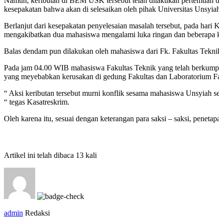
Namun, keributan di BEM USK tersebut telah dilakukan pertemuan
kesepakatan bahwa akan di selesaikan oleh pihak Universitas Unsyiah 
Berlanjut dari kesepakatan penyelesaian masalah tersebut, pada ha
mengakibatkan dua mahasiswa mengalami luka ringan dan beberapa k
Balas dendam pun dilakukan oleh mahasiswa dari Fk. Fakultas Tekn
Pada jam 04.00 WIB mahasiswa Fakultas Teknik yang telah berkump
yang meyebabkan kerusakan di gedung Fakultas dan Laboratorium Fak
“ Aksi keributan tersebut murni konflik sesama mahasiswa Unsyiah se
“ tegas Kasatreskrim.
Oleh karena itu, sesuai dengan keterangan para saksi – saksi, peneta
Artikel ini telah dibaca 13 kali
admin
Redaksi