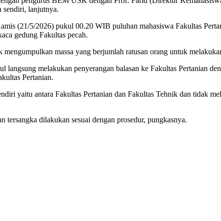
 dengan pengurus BEM USK dengan Prof. Farid (Direktur Kemahasisw
sendiri, lanjutnya.
ri Kamis (21/5/2026) pukul 00.20 WIB puluhan mahasiswa Fakultas Pe
aca gedung Fakultas pecah.
ik mengumpulkan massa yang berjumlah ratusan orang untuk melakuka
ul langsung melakukan penyerangan balasan ke Fakultas Pertanian 
ultas Pertanian.
ndiri yaitu antara Fakultas Pertanian dan Fakultas Tehnik dan tidak m
pan tersangka dilakukan sesuai dengan prosedur, pungkasnya.