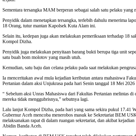
Sementara tersangka MAM berperan sebagai salah satu pelaku yang 
Penyidik dalam menetapkan tersangka, terlebih dahulu menerima lap
18 Orang, tutur mantan Kapolsek Kuta Alam ini.
Selain itu, kedepan juga akan melakukan pemeriksaan terhadap 18 sak
Kompol Dizha.
Penyidik juga melakukan penyitaan barang bukti berupa tiga unit sep
satu buah bom molotov yang masih utuh.
Kemudian, satu baju dan celana pelaku pada saat melakukan pengrus
Ia menceritakan awal mula kejadian keributan antara mahasiswa Fakul
Pertanian dalam aksi Unjukrasa pada hari Senin tanggal 18 Mei 2026 
“ Sebelum aksi Unras Mahasiswa dari Fakultas Pertanian melintas di
mereka tidak menggubrisnya,” sebutnya lagi.
Lalu lanjut Kompol Dizha, pada hari yang sama sekira pukul 17.41 W
Gubernur Aceh mencoba menerobos masuk ke Sekretariat BEM USK de
melaksanakan rapat di dalam ruangan sekretariat, dan akibat kejadi
Abidin Banda Aceh.