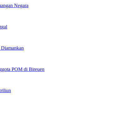
euangan Negara
ggal
u Diamankan
ggota POM di Bireuen
riliun