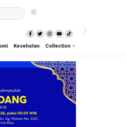
irian Dayah
omi
Kesehatan
Collection
mukan 137 Surat Suara Rusak