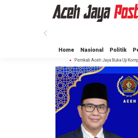
Ratusan ASN di Aceh Jaya Belum 
Home
Nasional
Politik
P
Dua Oknum Anggota Polda Aceh D
Pemkab Aceh Jaya Buka Uji Komp