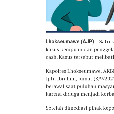
Lhokseumawe (AJP)
– Satre
kasus penipuan dan penggel
cash. Kasus tersebut meliba
Kapolres Lhokseumawe, AKBP
Iptu Ibrahim, Jumat (8/9/2
berawal saat puluhan masyar
karena diduga menjadi korb
Setelah dimediasi pihak kepo