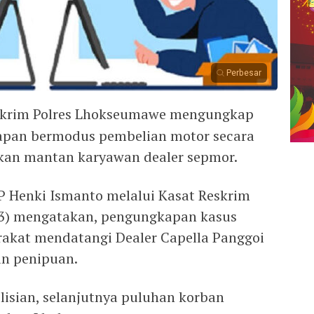
Perbesar
skrim Polres Lhokseumawe mengungkap
apan bermodus pembelian motor secara
tkan mantan karyawan dealer sepmor.
 Henki Ismanto melalui Kasat Reskrim
023) mengatakan, pengungkapan kasus
akat mendatangi Dealer Capella Panggoi
an penipuan.
lisian, selanjutnya puluhan korban