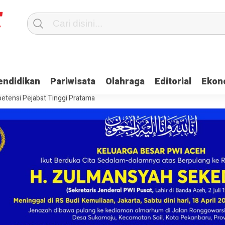
Terima Gaji
Ulama dan Pj Bupati Aceh Jaya Bahas Penguatan Kemand
endidikan
Pariwisata
Olahraga
Editorial
Ekon
itangkap, Ini Kasusnya
Saat Proses Sortir, Panwaslih Aceh Jaya Te
etensi Pejabat Tinggi Pratama