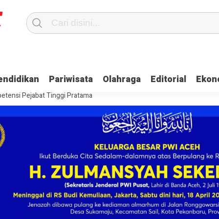
Terima Gaji
Ulama dan Pj Bupati Aceh Jaya Bahas Penguatan Kemand
endidikan
Pariwisata
Olahraga
Editorial
Ekon
itangkap, Ini Kasusnya
Saat Proses Sortir, Panwaslih Aceh Jaya Te
etensi Pejabat Tinggi Pratama