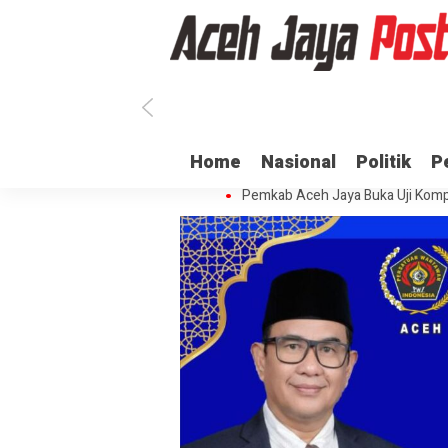
Ratusan ASN di Aceh Jaya Belum 
Home
Nasional
Politik
P
Dua Oknum Anggota Polda Aceh D
Pemkab Aceh Jaya Buka Uji Komp