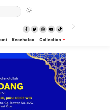
irian Dayah
omi
Kesehatan
Collection
mukan 137 Surat Suara Rusak