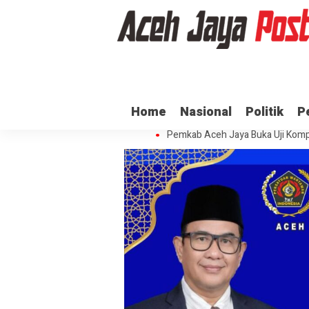
Ratusan ASN di Aceh Jaya Belum 
Home
Nasional
Politik
P
Dua Oknum Anggota Polda Aceh D
Pemkab Aceh Jaya Buka Uji Komp