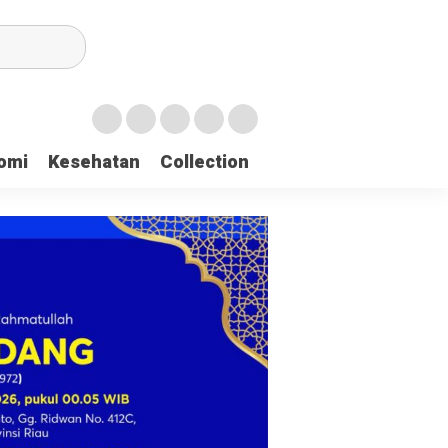
irian Dayah
omi
Kesehatan
Collection
mukan 137 Surat Suara Rusak