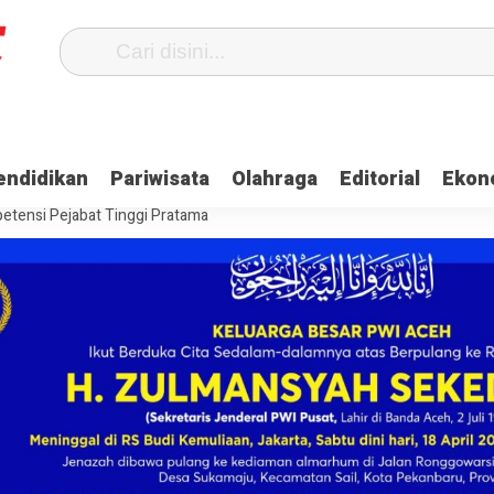
Terima Gaji
Ulama dan Pj Bupati Aceh Jaya Bahas Penguatan Kemand
endidikan
Pariwisata
Olahraga
Editorial
Ekon
itangkap, Ini Kasusnya
Saat Proses Sortir, Panwaslih Aceh Jaya Te
etensi Pejabat Tinggi Pratama