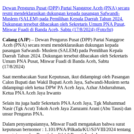
Dewan Pengurus Pusat (DPP) Partai Nanggroe Aceh (PNA) secara
resmi mendeklarasikan dukungan kepada pasangan Safwandi-
Muslem (SALEM) pada Pemilihan Kepala Daerah Tahun 2024.
Dukungan tersebut dibacakan oleh Sekretaris Umum PNA Pusat,
Miswar Fuadi di Banda Aceh, Sabtu (17/8/2024) (Foto/Ist)
Calang (AJP
) – Dewan Pengurus Pusat (DPP) Partai Nanggroe
Aceh (PNA) secara resmi mendeklarasikan dukungan kepada
pasangan Safwandi- Muslem (SALEM) pada Pemilihan Kepala
Daerah Tahun 2024. Dukungan tersebut dibacakan oleh Sekretaris
Umum PNA Pusat, Miswar Fuadi di Banda Aceh, Sabtu
(17/8/2024)
Saat membacakan Surat Keputusan, ikut didampingi oleh Pasangan
Calon Bupati dan Wakil Bupati Aceh Jaya, Safwandi-Muslem serta
didampingi oleh ketua DPW PA Aceh Jaya, Azhar Abdurrahman,
Ketua PNA Aceh Jaya Irwanto
Selain itu juga hadir Sekretaris PNA Aceh Jaya, Tgk Muhammad
Nasir (Tgk Acut) Tokoh Aceh Jaya Zamzami Arani (Abu Tausi) dan
unsur Pengurus PNA.
Dalam penyampaiannya, Miswar Fuadi mengatakan bahwa surat
keputusan bernomor : 1.101/PNA/Pilkada/KU/SJ/VIII/2024 tentang