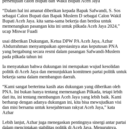
persetujuan calon Bupati dan Wakil Bupati Aceh Jaya
“Dalam hal ini amanat diberikan kepada Bapak Safwandi, S. Sos
sebagai Calon Bupati dan Bapak Muslem D sebagai Calon Wakil
Bupati Aceh Jaya. kita sama-sama bekerja dan berdoa untuk
memenangkan pasangan kita ini untuk pilkada Aceh Jaya 2024,”
ucap Miswar Fuadi
usai diberikan Dukungan, Ketua DPW PA Aceh Jaya, Azhar
Abdurrahman menyampaikan apresiasinya atas keputusan PNA
yang bergabung secara resmi dalam pasangan Safwandi-Muslem
pada pilkada tahun ini
Ia menyatakan bahwa dukungan ini merupakan wujud kesolidan
politik di Aceh Jaya dan menunjukkan komitmen partai politik untuk
bekerja sama dalam membangun daerah.
“Kami sangat berterima kasih atas dukungan yang diberikan oleh
PNA. Ini bukan hanya tentang memenangkan Pilkada, tetapi lebih
dari itu, ini tentang membangun Aceh Jaya yang lebih baik. Kami
berharap dengan adanya dukungan ini, kita bisa mewujudkan visi
dan misi bersama untuk kesejahteraan rakyat Aceh Jaya,” kata
Azhar
Lebih lanjut, Azhar juga menegaskan pentingnya sinergi antar partai
dalam menciptakan stabilitas politik di Aceh Jaya. Menurutnya,