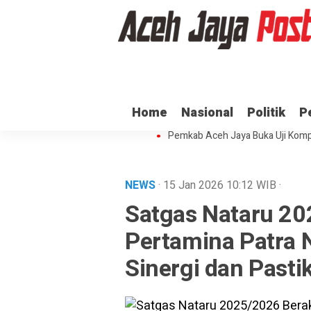
Ratusan ASN di Aceh Jaya Belum 
Home
Nasional
Politik
P
Dua Oknum Anggota Polda Aceh D
Pemkab Aceh Jaya Buka Uji Komp
NEWS
· 15 Jan 2026
10:12
WIB
·
Satgas Nataru 20
Pertamina Patra 
Sinergi dan Pasti