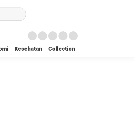
irian Dayah
omi
Kesehatan
Collection
mukan 137 Surat Suara Rusak