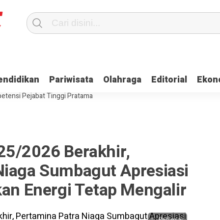
Terima Gaji
Ulama dan Pj Bupati Aceh Jaya Bahas Penguatan Kemand
endidikan
Pariwisata
Olahraga
Editorial
Ekon
itangkap, Ini Kasusnya
Saat Proses Sortir, Panwaslih Aceh Jaya Te
etensi Pejabat Tinggi Pratama
25/2026 Berakhir,
Niaga Sumbagut Apresiasi
kan Energi Tetap Mengalir
Perbesar