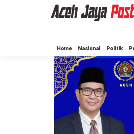
ma dan Pj Bupati Aceh Jaya Bahas Penguatan Kemandirian Dayah
Dua
Home
Nasional
Politik
P