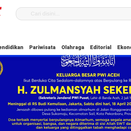
 Oknum Anggota Polda Aceh Ditangkap, Ini Kasusnya
Saat Proses Sor
endidikan
Pariwisata
Olahraga
Editorial
Ekon