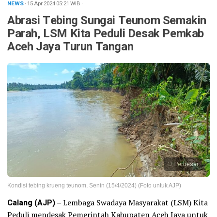
NEWS
· 15 Apr 2024
05:21
WIB
·
Abrasi Tebing Sungai Teunom Semakin
Parah, LSM Kita Peduli Desak Pemkab
Aceh Jaya Turun Tangan
Perbesar
Kondisi tebing krueng teunom, Senin (15/4/2024) (Foto untuk AJP)
Calang (AJP)
– Lembaga Swadaya Masyarakat (LSM) Kita
Peduli mendesak Pemerintah Kabupaten Aceh Jaya untuk