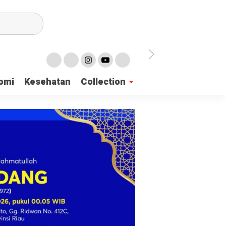
irian Dayah
omi
Kesehatan
Collection
mukan 137 Surat Suara Rusak