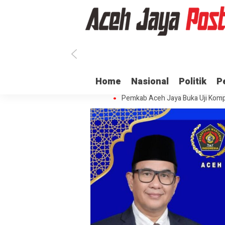
Ratusan ASN di Aceh Jaya Belum 
Home
Nasional
Politik
P
Dua Oknum Anggota Polda Aceh D
Pemkab Aceh Jaya Buka Uji Komp