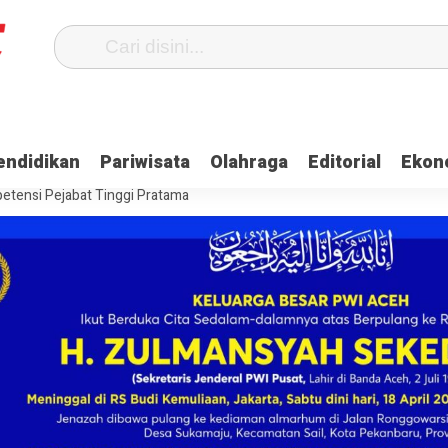
Terima Gaji
Ulama dan Pj Bupati Aceh Jaya Bahas Penguatan Kemand
endidikan
Pariwisata
Olahraga
Editorial
Ekon
itangkap, Ini Kasusnya
Saat Proses Sortir, Panwaslih Aceh Jaya Te
etensi Pejabat Tinggi Pratama