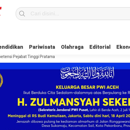
Terima Gaji
Ulama dan Pj Bupati Aceh Jaya Bahas Penguatan Kemand
endidikan
Pariwisata
Olahraga
Editorial
Ekon
itangkap, Ini Kasusnya
Saat Proses Sortir, Panwaslih Aceh Jaya Te
etensi Pejabat Tinggi Pratama