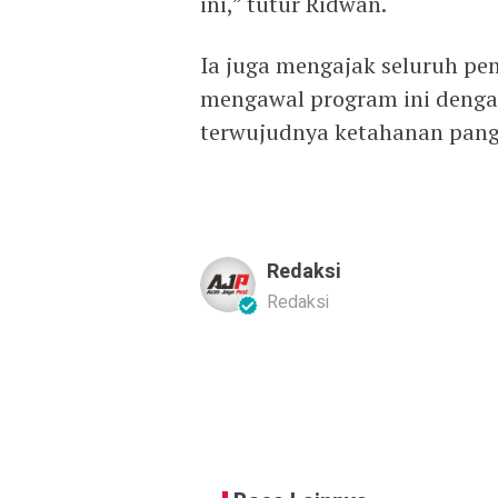
ini,” tutur Ridwan.
Ia juga mengajak seluruh p
mengawal program ini deng
terwujudnya ketahanan panga
Redaksi
Redaksi