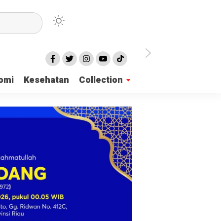
irian Dayah
omi
Kesehatan
Collection
mukan 137 Surat Suara Rusak