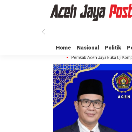
Ratusan ASN di Aceh Jaya Belum 
Home
Nasional
Politik
P
Dua Oknum Anggota Polda Aceh D
Pemkab Aceh Jaya Buka Uji Komp