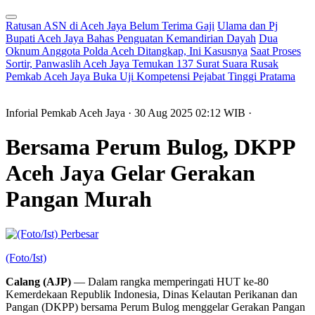
Ratusan ASN di Aceh Jaya Belum Terima Gaji
Ulama dan Pj
Bupati Aceh Jaya Bahas Penguatan Kemandirian Dayah
Dua
Oknum Anggota Polda Aceh Ditangkap, Ini Kasusnya
Saat Proses
Sortir, Panwaslih Aceh Jaya Temukan 137 Surat Suara Rusak
Pemkab Aceh Jaya Buka Uji Kompetensi Pejabat Tinggi Pratama
Inforial Pemkab Aceh Jaya
· 30 Aug 2025
02:12
WIB
·
Bersama Perum Bulog, DKPP
Aceh Jaya Gelar Gerakan
Pangan Murah
Perbesar
(Foto/Ist)
Calang (AJP)
— Dalam rangka memperingati HUT ke-80
Kemerdekaan Republik Indonesia, Dinas Kelautan Perikanan dan
Pangan (DKPP) bersama Perum Bulog menggelar Gerakan Pangan