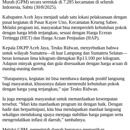
Murah (GPM) secara serentak di 7.285 kecamatan di seluruh
Indonesia, Sabtu (30/8/2025).
Kabupaten Aceh Jaya menjadi salah satu lokasi pelaksanaan dengan
pusat kegiatan di Pasar Kayee Uno, Kecamatan Krueng Sabee.
Melalui program ini, masyarakat bisa memperoleh kebutuhan pokok
dengan harga lebih terjangkau, sesuai dengan Harga Eceran
Tertinggi (HET) dan Harga Acuan Penjualan (HAP).
Kepala DKPP Aceh Jaya, Teuku Ridwan, menyebutkan bahwa
untuk wilayah Sumatera—di luar Lampung dan Sumatera Selatan—
beras kemasan lima kilogram ditetapkan Rp13.100 per kilogram.
Adapun minyak goreng dan gula disesuaikan dengan harga acuan di
masing-masing daerah.
“Harapannya, kegiatan ini bisa membawa dampak positif langsung
bagi masyarakat, khususnya dalam memenuhi kebutuhan pokok
dengan harga yang terjangkau,” ujar Teuku Ridwan.
Ia juga mengajak masyarakat untuk memanfaatkan kesempatan
tersebut. “Mari kita manfaatkan program ini dengan baik. Dengan
hadir dan berpartisipasi, kita bisa mendapatkan manfaat langsung
sekaligus mendukung upaya menjaga stabilitas harga pangan serta
mengendalikan inflasi di daerah,” tambahnya.
Melalui GPM, pemerintah daerah berupaya memastikan