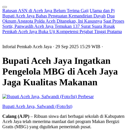
Ratusan ASN di Aceh Jaya Belum Terima Gaji
Ulama dan Pj
Bupati Aceh Jaya Bahas Penguatan Kemandirian Dayah
Dua
Oknum Anggota Polda Aceh Ditangkap, Ini Kasusnya
Saat Proses
Sortir, Panwaslih Aceh Jaya Temukan 137 Surat Suara Rusak
Pemkab Aceh Jaya Buka Uji Kompetensi Pejabat Tinggi Pratama
Inforial Pemkab Aceh Jaya
· 29 Sep 2025
15:29
WIB
·
Bupati Aceh Jaya Ingatkan
Pengelola MBG di Aceh Jaya
Jaga Kualitas Makanan
Perbesar
Bupati Aceh Jaya, Safwandi (Foto/Ist)
Calang (AJP)
– Ribuan siswa dari berbagai sekolah di Kabupaten
Aceh Jaya telah menerima manfaat dari program Makan Bergizi
Gratis (MBG) yang digulirkan pemerintah pusat.