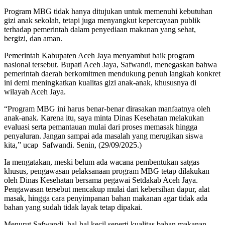
Program MBG tidak hanya ditujukan untuk memenuhi kebutuhan
gizi anak sekolah, tetapi juga menyangkut kepercayaan publik
terhadap pemerintah dalam penyediaan makanan yang sehat,
bergizi, dan aman.
Pemerintah Kabupaten Aceh Jaya menyambut baik program
nasional tersebut. Bupati Aceh Jaya, Safwandi, menegaskan bahwa
pemerintah daerah berkomitmen mendukung penuh langkah konkret
ini demi meningkatkan kualitas gizi anak-anak, khususnya di
wilayah Aceh Jaya.
“Program MBG ini harus benar-benar dirasakan manfaatnya oleh
anak-anak. Karena itu, saya minta Dinas Kesehatan melakukan
evaluasi serta pemantauan mulai dari proses memasak hingga
penyaluran. Jangan sampai ada masalah yang merugikan siswa
kita,” ucap Safwandi. Senin, (29/09/2025.)
Ia mengatakan, meski belum ada wacana pembentukan satgas
khusus, pengawasan pelaksanaan program MBG tetap dilakukan
oleh Dinas Kesehatan bersama pegawai Setdakab Aceh Jaya.
Pengawasan tersebut mencakup mulai dari kebersihan dapur, alat
masak, hingga cara penyimpanan bahan makanan agar tidak ada
bahan yang sudah tidak layak tetap dipakai.
Menurut Safwandi, hal-hal kecil seperti kualitas bahan makanan