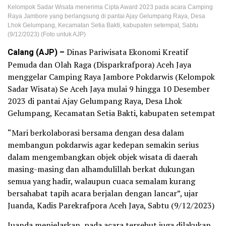
Kelompok Sadar Wisata menerima Cipta Award 2023 pada acara Camping
Raya Jambore yang berlangsung di pantai Ajay Gelumpang Raya, Desa
Lhok Gelumpang, Kecamatan Setia Bakti, kabupaten setempat, Sabtu
(9/12/2023) (Foto untuk AJP)
Calang (AJP) –
Dinas Pariwisata Ekonomi Kreatif
Pemuda dan Olah Raga (Disparkrafpora) Aceh Jaya
menggelar Camping Raya Jambore Pokdarwis (Kelompok
Sadar Wisata) Se Aceh Jaya mulai 9 hingga 10 Desember
2023 di pantai Ajay Gelumpang Raya, Desa Lhok
Gelumpang, Kecamatan Setia Bakti, kabupaten setempat
“Mari berkolaborasi bersama dengan desa dalam
membangun pokdarwis agar kedepan semakin serius
dalam mengembangkan objek objek wisata di daerah
masing-masing dan alhamdulillah berkat dukungan
semua yang hadir, walaupun cuaca semalam kurang
bersahabat tapih acara berjalan dengan lancar”, ujar
Juanda, Kadis Parekrafpora Aceh Jaya, Sabtu (9/12/2023)
Juanda menjelaskan, pada acara tersebut juga dilakukan