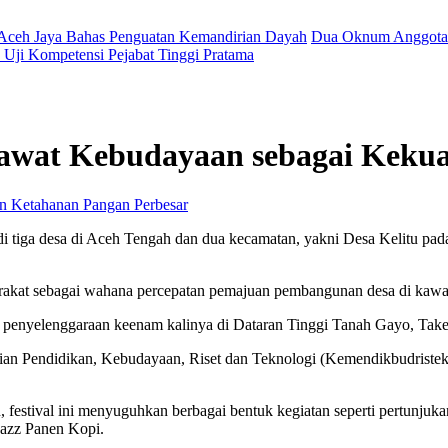
 Aceh Jaya Bahas Penguatan Kemandirian Dayah
Dua Oknum Anggota 
Uji Kompetensi Pejabat Tinggi Pratama
rawat Kebudayaan sebagai Keku
Perbesar
i tiga desa di Aceh Tengah dan dua kecamatan, yakni Desa Kelitu pad
rakat sebagai wahana percepatan pemajuan pembangunan desa di kaw
alah penyelenggaraan keenam kalinya di Dataran Tinggi Tanah Gayo, Tak
rian Pendidikan, Kebudayaan, Riset dan Teknologi (Kemendikbudristek
stival ini menyuguhkan berbagai bentuk kegiatan seperti pertunjukan k
 Jazz Panen Kopi.