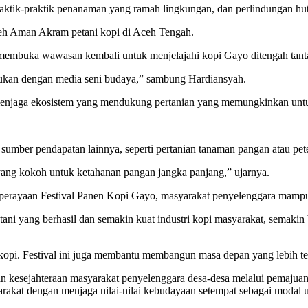
raktik-praktik penanaman yang ramah lingkungan, dan perlindungan huta
leh Aman Akram petani kopi di Aceh Tengah.
dan membuka wawasan kembali untuk menjelajahi kopi Gayo ditengah tan
jukan dengan media seni budaya,” sambung Hardiansyah.
 menjaga ekosistem yang mendukung pertanian yang memungkinkan untuk
sumber pendapatan lainnya, seperti pertanian tanaman pangan atau pet
 yang kokoh untuk ketahanan pangan jangka panjang,” ujarnya.
an perayaan Festival Panen Kopi Gayo, masyarakat penyelenggara mamp
tani yang berhasil dan semakin kuat industri kopi masyarakat, semaki
 kopi.
Festival ini juga membantu membangun masa depan yang lebih te
n kesejahteraan masyarakat penyelenggara desa-desa melalui pemajua
rakat dengan menjaga nilai-nilai kebudayaan setempat sebagai modal 