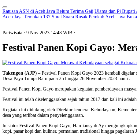
Ratusan ASN di Aceh Jaya Belum Terima Gaji
Ulama dan Pj Bupati
Aceh Jaya Temukan 137 Surat Suara Rusak
Pemkab Aceh Jaya Buka 
Pariwisata
· 9 Nov 2023
14:48
WIB
·
Festival Panen Kopi Gayo: Me
Takengon (AJP)
– Festival Panen Kopi Gayo 2023 kembali digelar d
Desa Paya Tumpi Baru pada 25 hingga 26 November 2023 nanti .
Festival Panen Kopi Gayo merupakan kegiatan pemberdayaan masya
Festival ini telah diselenggarakan sejak tahun 2017 dan kali ini ad
Kegiatan ini didukung oleh Direktur Jenderal Kebudayaan, Kemente
desa yang terlibat dalam penyelenggaraan.
Inisiator Festival Panen Kopi Gayo, Hardiansyah Ay mengungkapkan, fe
kopi, pasar kopi dan kuliner, permainan tradisional hingga pagelaran