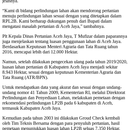
jelasnya.
“Kami di bidang perlindungan lahan akan mendorong pertanian
menuju perlindungan lahan sesuai dengan yang ditetapkan dalam
RPL2B. Kami berharap dukungan penuh dari Bupati dalam
mengatasi masalah pertanian di Aceh Jaya,” tambahnya.
Plt Kepala Dinas Pertanian Aceh Jaya, T Mufizar dalam paparannya
juga menjelaskan tentang luasan penggunaan lahan di Aceh Jaya.
Berdasarkan Keputusan Menteri Agraria dan Tata Ruang tahun
2016, mencapai lebih dari 12.000 Hektar.
Namun, setelah dilakukan pengecekan ulang pada tahun 2019/2020,
luasan lahan pertanian di Kabupaten Aceh Jaya menjadi sekitar
8.943 Hektar, sesuai dengan keputusan Kementerian Agraria dan
Tata Ruang (ATR/BPN).
Untuk mendapatkan data yang akurat dan sesuai dengan undang-
undang nomor 41 Tahun 2009, Kementerian RI, melalui Direktorat
Perlindungan dan Penyediaan Lahan, melakukan pemetaan dengan
rekomendasi perlindungan LP2B pada 6 kabupaten di Aceh,
termasuk Kabupaten Aceh Jaya.
Kemudian pada tahun 2003 ini dilakukan Groud Check kembali
oleh Tim Teknis Bersama dengan para penyuluh pertanian, hasil
pemetaan menunjukkan luasan lahan LP2B seluas 7.350 Hektar.