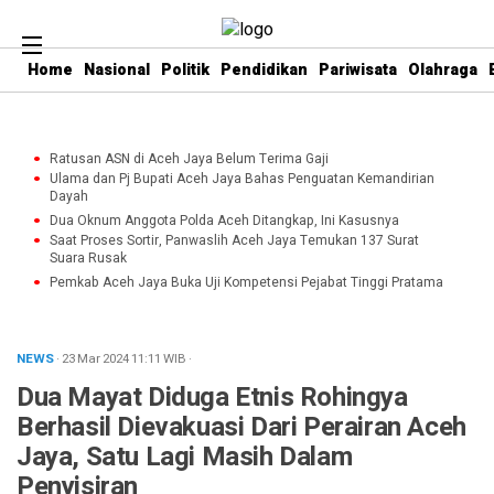
Home
Nasional
Politik
Pendidikan
Pariwisata
Olahraga
Ratusan ASN di Aceh Jaya Belum Terima Gaji
Ulama dan Pj Bupati Aceh Jaya Bahas Penguatan Kemandirian
Dayah
Dua Oknum Anggota Polda Aceh Ditangkap, Ini Kasusnya
Saat Proses Sortir, Panwaslih Aceh Jaya Temukan 137 Surat
Suara Rusak
Pemkab Aceh Jaya Buka Uji Kompetensi Pejabat Tinggi Pratama
NEWS
· 23 Mar 2024
11:11
WIB
·
Dua Mayat Diduga Etnis Rohingya
Berhasil Dievakuasi Dari Perairan Aceh
Jaya, Satu Lagi Masih Dalam
Penyisiran