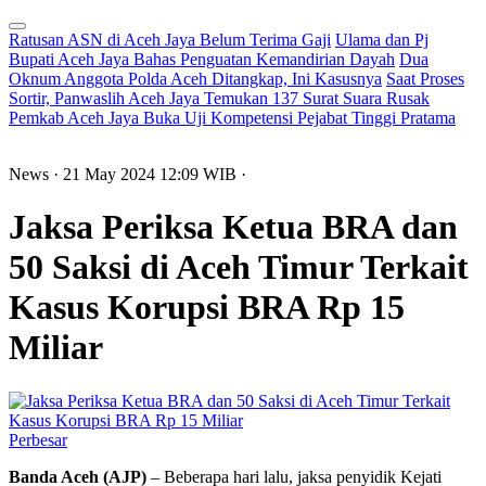
Ratusan ASN di Aceh Jaya Belum Terima Gaji
Ulama dan Pj
Bupati Aceh Jaya Bahas Penguatan Kemandirian Dayah
Dua
Oknum Anggota Polda Aceh Ditangkap, Ini Kasusnya
Saat Proses
Sortir, Panwaslih Aceh Jaya Temukan 137 Surat Suara Rusak
Pemkab Aceh Jaya Buka Uji Kompetensi Pejabat Tinggi Pratama
News
· 21 May 2024
12:09
WIB
·
Jaksa Periksa Ketua BRA dan
50 Saksi di Aceh Timur Terkait
Kasus Korupsi BRA Rp 15
Miliar
Perbesar
Banda Aceh (AJP)
– Beberapa hari lalu, jaksa penyidik ​​Kejati