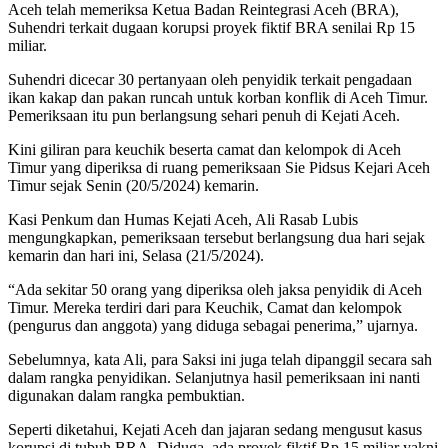
Aceh telah memeriksa Ketua Badan Reintegrasi Aceh (BRA),
Suhendri terkait dugaan korupsi proyek fiktif BRA senilai Rp 15
miliar.
Suhendri dicecar 30 pertanyaan oleh penyidik ​​terkait pengadaan
ikan kakap dan pakan runcah untuk korban konflik di Aceh Timur.
Pemeriksaan itu pun berlangsung sehari penuh di Kejati Aceh.
Kini giliran para keuchik beserta camat dan kelompok di Aceh
Timur yang diperiksa di ruang pemeriksaan Sie Pidsus Kejari Aceh
Timur sejak Senin (20/5/2024) kemarin.
Kasi Penkum dan Humas Kejati Aceh, Ali Rasab Lubis
mengungkapkan, pemeriksaan tersebut berlangsung dua hari sejak
kemarin dan hari ini, Selasa (21/5/2024).
“Ada sekitar 50 orang yang diperiksa oleh jaksa penyidik ​​di Aceh
Timur. Mereka terdiri dari para Keuchik, Camat dan kelompok
(pengurus dan anggota) yang diduga sebagai penerima,” ujarnya.
Sebelumnya, kata Ali, para Saksi ini juga telah dipanggil secara sah
dalam rangka penyidikan. Selanjutnya hasil pemeriksaan ini nanti
digunakan dalam rangka pembuktian.
Seperti diketahui, Kejati Aceh dan jajaran sedang mengusut kasus
korupsi di tubuh BRA. Diduga, ada proyek fiktif Rp 15 miliar yakni