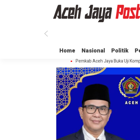
Ratusan ASN di Aceh Jaya Belum 
Home
Nasional
Politik
P
Dua Oknum Anggota Polda Aceh D
Pemkab Aceh Jaya Buka Uji Komp