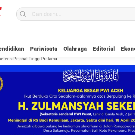
Terima Gaji
Ulama dan Pj Bupati Aceh Jaya Bahas Penguatan Kemand
endidikan
Pariwisata
Olahraga
Editorial
Ekon
itangkap, Ini Kasusnya
Saat Proses Sortir, Panwaslih Aceh Jaya Te
etensi Pejabat Tinggi Pratama