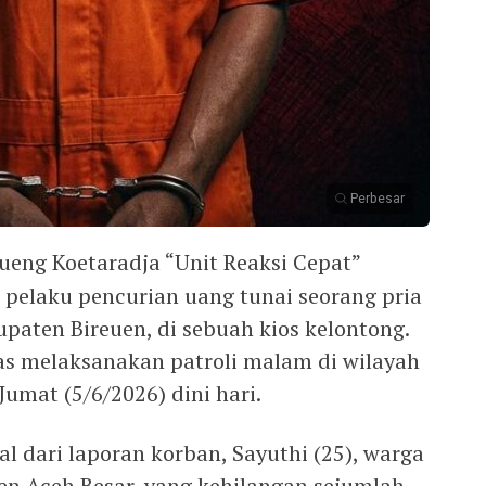
Perbesar
eng Koetaradja “Unit Reaksi Cepat”
 pelaku pencurian uang tunai seorang pria
upaten Bireuen, di sebuah kios kelontong.
as melaksanakan patroli malam di wilayah
umat (5/6/2026) dini hari.
 dari laporan korban, Sayuthi (25), warga
 Aceh Besar, yang kehilangan sejumlah