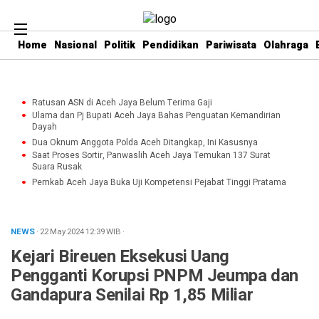
Home
Nasional
Politik
Pendidikan
Pariwisata
Olahraga
Ratusan ASN di Aceh Jaya Belum Terima Gaji
Ulama dan Pj Bupati Aceh Jaya Bahas Penguatan Kemandirian
Dayah
Dua Oknum Anggota Polda Aceh Ditangkap, Ini Kasusnya
Saat Proses Sortir, Panwaslih Aceh Jaya Temukan 137 Surat
Suara Rusak
Pemkab Aceh Jaya Buka Uji Kompetensi Pejabat Tinggi Pratama
NEWS
· 22 May 2024
12:39
WIB
·
Kejari Bireuen Eksekusi Uang
Pengganti Korupsi PNPM Jeumpa dan
Gandapura Senilai Rp 1,85 Miliar