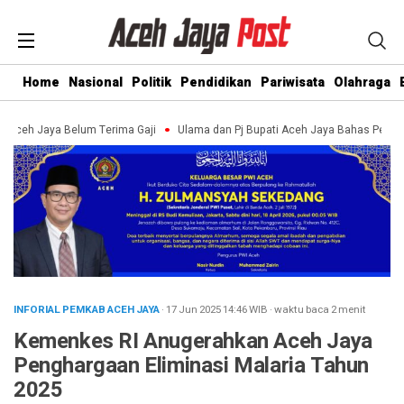
Home
Nasional
Politik
Pendidikan
Pariwisata
Olahraga
h Jaya Belum Terima Gaji
Ulama dan Pj Bupati Aceh Jaya Bahas Penguatan 
INFORIAL PEMKAB ACEH JAYA
· 17 Jun 2025
14:46
WIB
·
waktu baca 2 menit
Kemenkes RI Anugerahkan Aceh Jaya
Penghargaan Eliminasi Malaria Tahun
2025