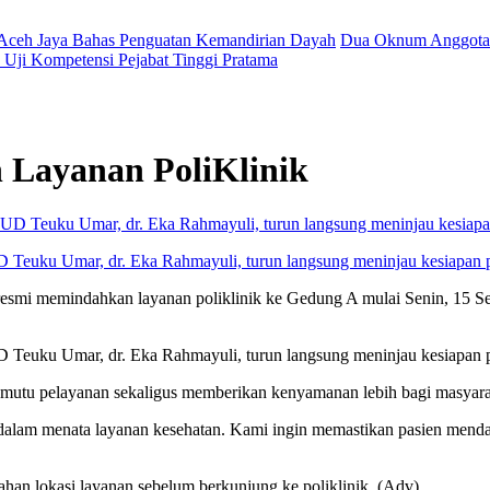
 Aceh Jaya Bahas Penguatan Kemandirian Dayah
Dua Oknum Anggota 
Uji Kompetensi Pejabat Tinggi Pratama
Layanan PoliKlinik
 Teuku Umar, dr. Eka Rahmayuli, turun langsung meninjau kesiapan pol
memindahkan layanan poliklinik ke Gedung A mulai Senin, 15 Septem
D Teuku Umar, dr. Eka Rahmayuli, turun langsung meninjau kesiapan po
mutu pelayanan sekaligus memberikan kenyamanan lebih bagi masyara
m menata layanan kesehatan. Kami ingin memastikan pasien mendapa
an lokasi layanan sebelum berkunjung ke poliklinik. (Adv)