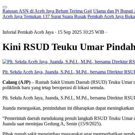
Ratusan ASN di Aceh Jaya Belum Terima Gaji
Ulama dan Pj Bupati
Aceh Jaya Temukan 137 Surat Suara Rusak
Pemkab Aceh Jaya Buka 
Inforial Pemkab Aceh Jaya
· 15 Sep 2025
10:25
WIB
·
Kini RSUD Teuku Umar Pindah 
Plt. Sekda Aceh Jaya, Juanda, S.Pd.I., M.Pd., bersama Direktur RSUD
Calang (AJP)
– Rumah Sakit Umum Daerah (RSUD) Teuku Umar resmi 
poliklinik baru yang tetap beroperasi di lokasi semula.
Plt. Sekda Aceh Jaya, Juanda, S.Pd.I., M.Pd., bersama Direktur RSU
Juanda menegaskan, pemindahan ini diharapkan dapat meningkatkan 
“Pemerintah daerah mendukung penuh langkah RSUD Teuku Umar dala
Juanda saat meninjau Gedung A, Senin (15/9/2025).
Pihak rumah sakit mengimbau masyarakat agar memperhatikan perubah