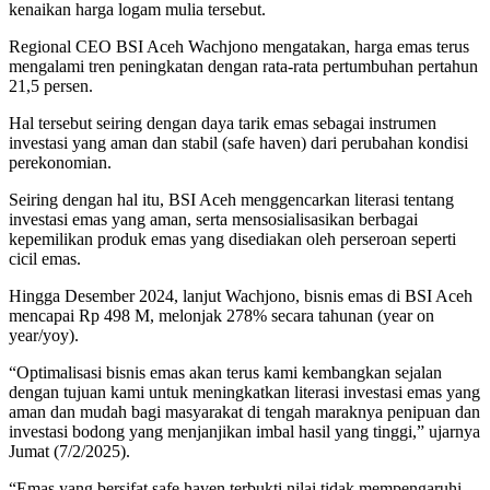
kenaikan harga logam mulia tersebut.
Regional CEO BSI Aceh Wachjono mengatakan, harga emas terus
mengalami tren peningkatan dengan rata-rata pertumbuhan pertahun
21,5 persen.
Hal tersebut seiring dengan daya tarik emas sebagai instrumen
investasi yang aman dan stabil (safe haven) dari perubahan kondisi
perekonomian.
Seiring dengan hal itu, BSI Aceh menggencarkan literasi tentang
investasi emas yang aman, serta mensosialisasikan berbagai
kepemilikan produk emas yang disediakan oleh perseroan seperti
cicil emas.
Hingga Desember 2024, lanjut Wachjono, bisnis emas di BSI Aceh
mencapai Rp 498 M, melonjak 278% secara tahunan (year on
year/yoy).
“Optimalisasi bisnis emas akan terus kami kembangkan sejalan
dengan tujuan kami untuk meningkatkan literasi investasi emas yang
aman dan mudah bagi masyarakat di tengah maraknya penipuan dan
investasi bodong yang menjanjikan imbal hasil yang tinggi,” ujarnya
Jumat (7/2/2025).
“Emas yang bersifat safe haven terbukti nilai tidak mempengaruhi