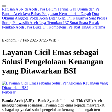
Ratusan ASN di Aceh Jaya Belum Terima Gaji
Ulama dan Pj
Bupati Aceh Jaya Bahas Penguatan Kemandirian Dayah
Dua
Oknum Anggota Polda Aceh Ditangkap, Ini Kasusnya
Saat Proses
Sortir, Panwaslih Aceh Jaya Temukan 137 Surat Suara Rusak
Pemkab Aceh Jaya Buka Uji Kompetensi Pejabat Tinggi Pratama
Ekonomi
· 7 Feb 2025
07:25
WIB
·
Layanan Cicil Emas sebagai
Solusi Pengelolaan Keuangan
yang Ditawarkan BSI
Perbesar
Banda Aceh (AJP)
– Bank Syariah Indonesia Tbk (BSI) Aceh
menggencarkan sosialisasi layanan cicil emas kepada masyarakat,
sebagai upaya dari solusi pengelolaan keuangan di tengah tren