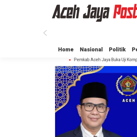
Ratusan ASN di Aceh Jaya Belum 
Home
Nasional
Politik
P
Dua Oknum Anggota Polda Aceh D
Pemkab Aceh Jaya Buka Uji Komp