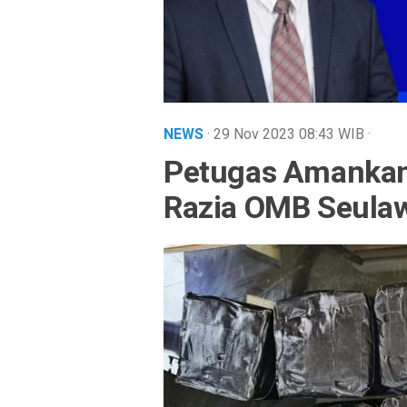
NEWS
· 29 Nov 2023
08:43
WIB
·
Petugas Amankan
Razia OMB Seula