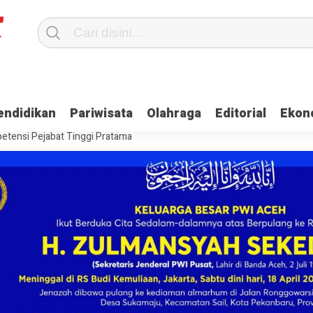
Terima Gaji
Ulama dan Pj Bupati Aceh Jaya Bahas Penguatan Kemand
endidikan
Pariwisata
Olahraga
Editorial
Ekon
itangkap, Ini Kasusnya
Saat Proses Sortir, Panwaslih Aceh Jaya Te
etensi Pejabat Tinggi Pratama