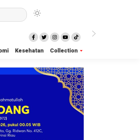
irian Dayah
omi
Kesehatan
Collection
mukan 137 Surat Suara Rusak