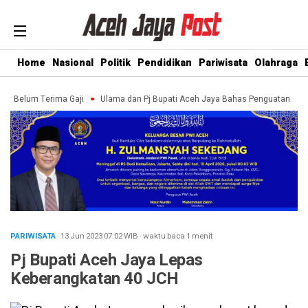
Home
Nasional
Politik
Pendidikan
Pariwisata
Olahraga
rima Gaji
Ulama dan Pj Bupati Aceh Jaya Bahas Penguatan Kemandirian Day
PARIWISATA
· 13 Jun 2023
07:02
WIB
·
waktu baca 1 menit
Pj Bupati Aceh Jaya Lepas
Keberangkatan 40 JCH