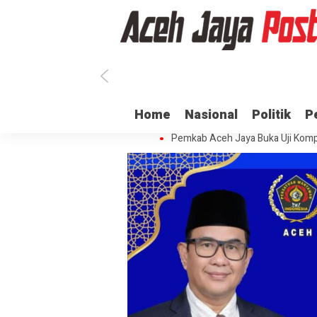
Ratusan ASN di Aceh Jaya Belum 
Home
Nasional
Politik
P
Dua Oknum Anggota Polda Aceh D
Pemkab Aceh Jaya Buka Uji Komp