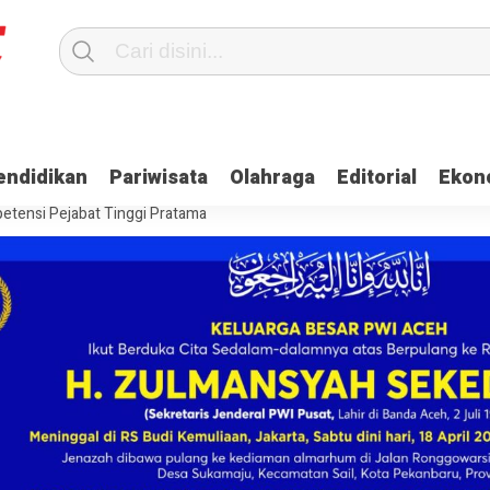
Terima Gaji
Ulama dan Pj Bupati Aceh Jaya Bahas Penguatan Kemand
endidikan
Pariwisata
Olahraga
Editorial
Ekon
itangkap, Ini Kasusnya
Saat Proses Sortir, Panwaslih Aceh Jaya Te
etensi Pejabat Tinggi Pratama