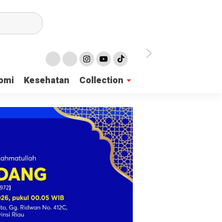
irian Dayah
omi
Kesehatan
Collection
mukan 137 Surat Suara Rusak