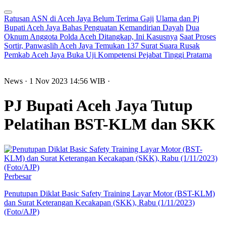
Ratusan ASN di Aceh Jaya Belum Terima Gaji
Ulama dan Pj
Bupati Aceh Jaya Bahas Penguatan Kemandirian Dayah
Dua
Oknum Anggota Polda Aceh Ditangkap, Ini Kasusnya
Saat Proses
Sortir, Panwaslih Aceh Jaya Temukan 137 Surat Suara Rusak
Pemkab Aceh Jaya Buka Uji Kompetensi Pejabat Tinggi Pratama
News
· 1 Nov 2023
14:56
WIB
·
PJ Bupati Aceh Jaya Tutup
Pelatihan BST-KLM dan SKK
Perbesar
Penutupan Diklat Basic Safety Training Layar Motor (BST-KLM)
dan Surat Keterangan Kecakapan (SKK), Rabu (1/11/2023)
(Foto/AJP)