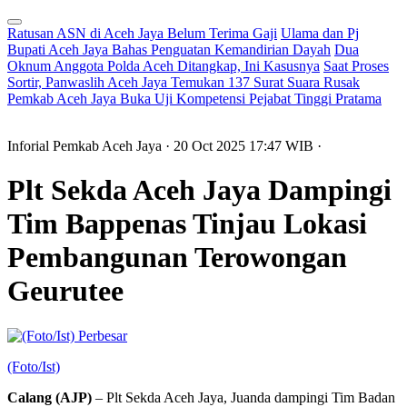
Ratusan ASN di Aceh Jaya Belum Terima Gaji
Ulama dan Pj
Bupati Aceh Jaya Bahas Penguatan Kemandirian Dayah
Dua
Oknum Anggota Polda Aceh Ditangkap, Ini Kasusnya
Saat Proses
Sortir, Panwaslih Aceh Jaya Temukan 137 Surat Suara Rusak
Pemkab Aceh Jaya Buka Uji Kompetensi Pejabat Tinggi Pratama
Inforial Pemkab Aceh Jaya
· 20 Oct 2025
17:47
WIB
·
Plt Sekda Aceh Jaya Dampingi
Tim Bappenas Tinjau Lokasi
Pembangunan Terowongan
Geurutee
Perbesar
(Foto/Ist)
Calang (AJP)
– Plt Sekda Aceh Jaya, Juanda dampingi Tim Badan