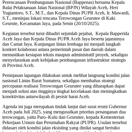
Perencanaan Pembangunan Nasional (Bappenas) bersama Kepala
Balai Pelaksanaan Jalan Nasional (BPJN) Wilayah Aceh, Heri
Yugiantoro, S.T., M.T., dan Kepala Dinas PUPR Aceh, Ir. Mawardi,
S.T., meninjau lokasi rencana Terowongan Geurutee di Kaki
Geurute, Kecamatan Jaya, pada Senin (20/10/2025).
Kegiatan tersebut turut dihadiri sejumlah pejabat, Kepala Bapperida
Aceh Jaya dan Kepala Dinas PUPR Aceh Jaya beserta jajarannya
dan Camat Jaya. Kunjungan lintas lembaga ini menjadi langkah
konkret kolaborasi antara pemerintah pusat dan daerah dalam
memastikan kesiapan teknis maupun administratif proyek, sekaligus
menyelaraskan arah kebijakan pembangunan infrastruktur strategis
di Provinsi Aceh.
Peninjauan lapangan dilakukan untuk melihat langsung kondisi jalan
nasional Lintas Barat Sumatera, sekaligus membahas strategi
percepatan realisasi Terowongan Geurutee yang diharapkan dapat
menjadi solusi atas tingginya tingkat kecelakaan dan meningkatkan
konektivitas antarwilayah di pesisir barat Aceh.
Agenda ini juga merupakan tindak lanjut dari surat resmi Gubernur
Aceh pada Juli 2025, yang mengusulkan prioritas penanganan dua
terowongan, yaitu Paro–Kulu dan Geurutee, kepada Kementerian
Pekerjaan Umum dan Perumahan Rakyat (PUPR). Usulan tersebut
didasari oleh kondisi jalan eksisting yang dinilai sangat berisiko