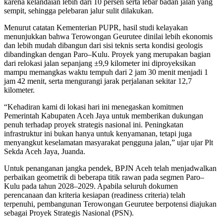
karena kelandaian lebih dari 10 persen serta lebar badan jalan yang
sempit, sehingga pelebaran jalur sulit dilakukan.
Menurut catatan Kementerian PUPR, hasil studi kelayakan
menunjukkan bahwa Terowongan Geurutee dinilai lebih ekonomis
dan lebih mudah dibangun dari sisi teknis serta kondisi geologis
dibandingkan dengan Paro–Kulu. Proyek yang merupakan bagian
dari relokasi jalan sepanjang ±9,9 kilometer ini diproyeksikan
mampu memangkas waktu tempuh dari 2 jam 30 menit menjadi 1
jam 42 menit, serta mengurangi jarak perjalanan sekitar 12,7
kilometer.
“Kehadiran kami di lokasi hari ini menegaskan komitmen
Pemerintah Kabupaten Aceh Jaya untuk memberikan dukungan
penuh terhadap proyek strategis nasional ini. Peningkatan
infrastruktur ini bukan hanya untuk kenyamanan, tetapi juga
menyangkut keselamatan masyarakat pengguna jalan,” ujar ujar Plt
Sekda Aceh Jaya, Juanda.
Untuk penanganan jangka pendek, BPJN Aceh telah menjadwalkan
perbaikan geometrik di beberapa titik rawan pada segmen Paro–
Kulu pada tahun 2028–2029. Apabila seluruh dokumen
perencanaan dan kriteria kesiapan (readiness criteria) telah
terpenuhi, pembangunan Terowongan Geurutee berpotensi diajukan
sebagai Proyek Strategis Nasional (PSN).