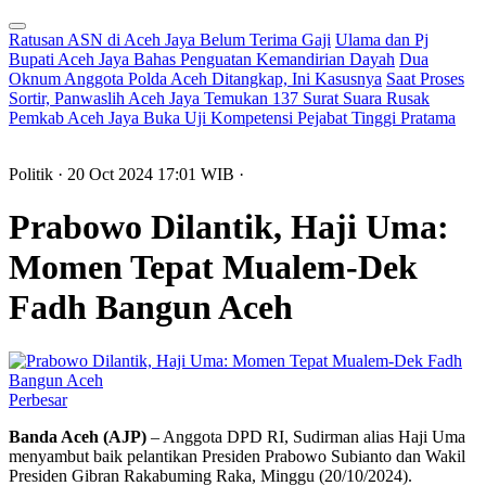
Ratusan ASN di Aceh Jaya Belum Terima Gaji
Ulama dan Pj
Bupati Aceh Jaya Bahas Penguatan Kemandirian Dayah
Dua
Oknum Anggota Polda Aceh Ditangkap, Ini Kasusnya
Saat Proses
Sortir, Panwaslih Aceh Jaya Temukan 137 Surat Suara Rusak
Pemkab Aceh Jaya Buka Uji Kompetensi Pejabat Tinggi Pratama
Politik
· 20 Oct 2024
17:01
WIB
·
Prabowo Dilantik, Haji Uma:
Momen Tepat Mualem-Dek
Fadh Bangun Aceh
Perbesar
Banda Aceh (AJP)
– Anggota DPD RI, Sudirman alias Haji Uma
menyambut baik pelantikan Presiden Prabowo Subianto dan Wakil
Presiden Gibran Rakabuming Raka, Minggu (20/10/2024).