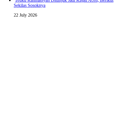
Teuku Rahmatsyah Ditunjuk Jadi Kajati Aceh, Berikut
Sekilas Sosoknya
22 July 2026