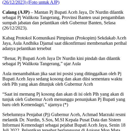
(26/12/2023) (Foto untuk AJP)
Calang (AJP)
– Mantan Pj Bupati Aceh Jaya, Dr Nurdin dilantik
sebagai Pj Walikota Tangerang, Provinsi Banten usai pengambilan
sumpah jabatan dan pelantikan oleh Gubernur Banten, Selasa
(26/12/2023).
Kabag Protokol Komunikasi Pimpinan (Prokopim) Sekdakab Aceh
Jaya, Aula Andhika Djamal saat dikonfirmasi membenarkan perihal
adanya pelantikan tersebut
“Benar, Pj Bupati Aceh Jaya Dr Nurdin kini pindah dan dilantik
sebagai Pj Walikota Tangerang,” ujar Aula
Aula menambahkan jika saat ini posisi yang ditinggalkan oleh Pj
Bupati Aceh Jaya sedang kosong dan akan diisi sementara waktu
oleh Plh yang akan ditunjuk oleh Gubernur Aceh
“Saat ini memang Pj kosong dan akan di isi oleh Plh yang akan di
tunjuk oleh Gubernur Aceh menunggu penunjukan Pj Bupati yang
baru oleh Kemendagri,” ujarnya (*)
Sebelumnya Penjabat (Pj) Gubernur Aceh, Achmad Marzuki resmi
melantik Dr. Nurdin, S.Sos, M.SI Kepala Pusat Data dan Sistem
Informasi Kemendagri sebagai pejabat Bupati Aceh Jaya, Senin 18
Juli 2022. Pelantikan tersebut berlangsung di Anjong Mon Mata,